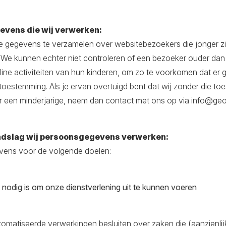
evens die wij verwerken:
ie gegevens te verzamelen over websitebezoekers die jonger zijn
We kunnen echter niet controleren of een bezoeker ouder dan 1
nline activiteiten van hun kinderen, om zo te voorkomen dat er
toestemming. Als je ervan overtuigd bent dat wij zonder die t
 een minderjarige, neem dan contact met ons op via info@geo
ondslag wij persoonsgegevens verwerken:
ns voor de volgende doelen:
t nodig is om onze dienstverlening uit te kunnen voeren
atiseerde verwerkingen besluiten over zaken die (aanzienlij