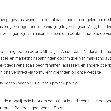
 gegevens serieus en neemt passende maatregelen om misbru
g en ongeoorloofde wijziging tegen te gaan. Als jij het ide
aanwijzingen zijn van misbruik, neem dan contact met ons op vi
ot, aangeboden door OMB Digital Amsterdam, Nederland. HubS
elaties en marketinginspanningen door middel van marketing a
rwerkt gegevens zoals bedrijfsnamen, adressen, en andere open
 aan ons verstrekt via formulierinvoeringen op onze website.
 is beschikbaar op
HubSpot’s privacy policy
 de mogelijkheid hebt om een klacht in te dienen bij de nation
utoriteit Persoonsgegevens – Tip ons