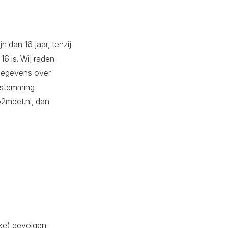
 dan 16 jaar, tenzij
6 is. Wij raden
 gegevens over
oestemming
2meet.nl, dan
ke) gevolgen