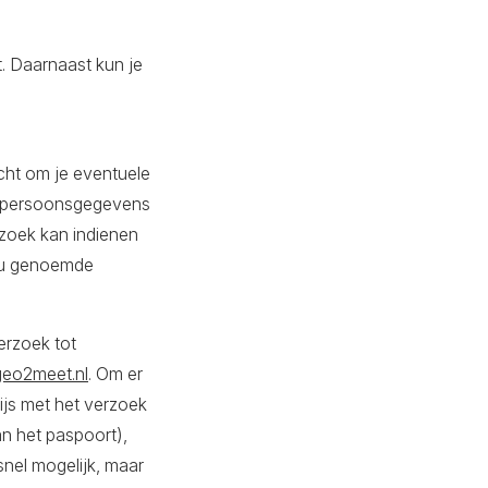
t. Daarnaast kun je
echt om je eventuele
w persoonsgegevens
zoek kan indienen
jou genoemde
erzoek tot
eo2meet.nl
. Om er
wijs met het verzoek
n het paspoort),
nel mogelijk, maar