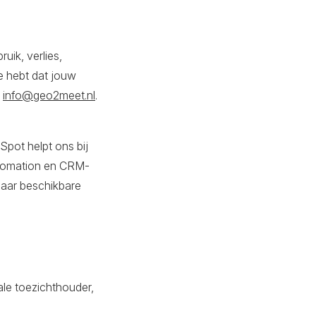
ik, verlies,
e hebt dat jouw
a
info@geo2meet.nl
.
pot helpt ons bij
utomation en CRM-
baar beschikbare
ale toezichthouder,