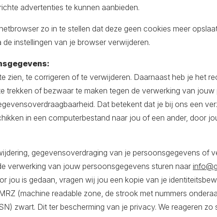
ichte advertenties te kunnen aanbieden.
rnetbrowser zo in te stellen dat deze geen cookies meer opslaa
a de instellingen van je browser verwijderen.
onsgegevens:
 zien, te corrigeren of te verwijderen. Daarnaast heb je het r
te trekken of bezwaar te maken tegen de verwerking van jou
evensoverdraagbaarheid. Dat betekent dat je bij ons een ver
hikken in een computerbestand naar jou of een ander, door 
erwijdering, gegevensoverdraging van je persoonsgegevens of v
 de verwerking van jouw persoonsgegevens sturen naar
info@g
or jou is gedaan, vragen wij jou een kopie van je identiteitsbe
o, MRZ (machine readable zone, de strook met nummers onderaa
 zwart. Dit ter bescherming van je privacy. We reageren zo s